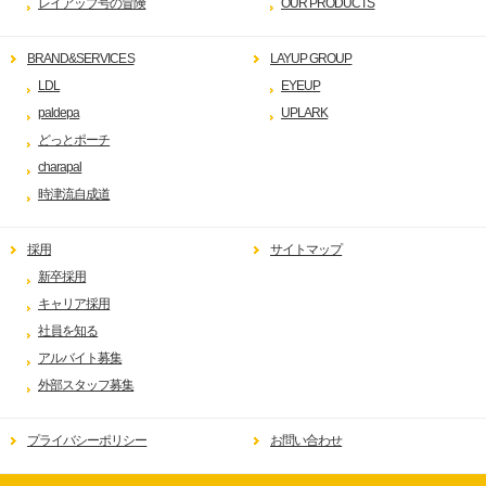
レイアップ号の冒険
OUR PRODUCTS
BRAND&SERVICES
LAYUP GROUP
LDL
EYEUP
paldepa
UPLARK
どっとポーチ
charapal
時津流自成道
採用
サイトマップ
新卒採用
キャリア採用
社員を知る
アルバイト募集
外部スタッフ募集
プライバシーポリシー
お問い合わせ