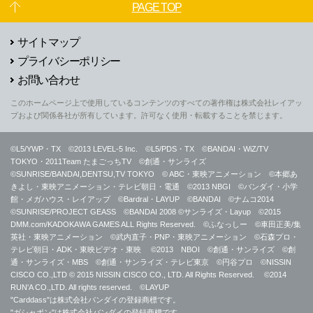
PAGE TOP
サイトマップ
プライバシーポリシー
お問い合わせ
このホームページ上で使用しているコンテンツのすべての著作権は株式会社レイアッ
プおよび関係各社が所有しています。許可なく使用・転載することを禁じます。
©L5/YWP・TX ©2013 LEVEL-5 Inc. ©L5/PDS・TX ©BANDAI・WiZ/TV
TOKYO・2011Team たまごっちTV ©創通・サンライズ
©SUNRISE/BANDAI,DENTSU,TV TOKYO © ABC・東映アニメーション ©本郷あ
きよし・東映アニメーション・テレビ朝日・電通 ©2013 NBGI ©バンダイ・小学
館・メガハウス・レイアップ ©Bardral・LAYUP ©BANDAI ©ナムコ2014
©SUNRISE/PROJECT GEASS ©BANDAI 2008 ©サンライズ・Layup ©2015
DMM.com/KADOKAWA GAMES ALL Rights Reserved. ©ふなっしー ©車田正美/集
英社・東映アニメーション ©武内直子・PNP・東映アニメーション ©石森プロ・
テレビ朝日・ADK・東映ビデオ・東映 ©2013 NBOI ©創通・サンライズ ©創
通・サンライズ・MBS ©創通・サンライズ・テレビ東京 ©円谷プロ ©NISSIN
CISCO CO.,LTD © 2015 NISSIN CISCO CO., LTD. All Rights Reserved. ©2014
RUN'A CO.,LTD. All rights reserved. ©LAYUP
"Carddass"は株式会社バンダイの登録商標です。
"ガシャポン"は株式会社バンダイの登録商標です。