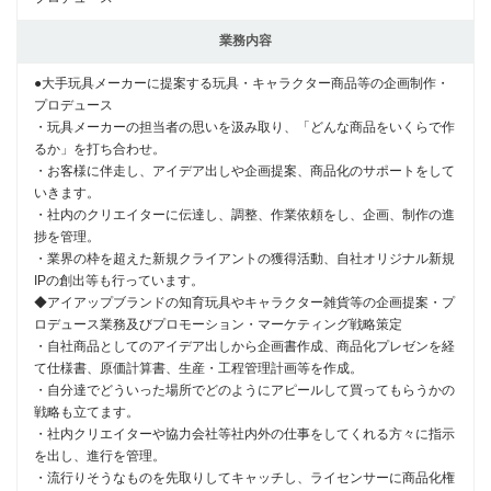
業務内容
●大手玩具メーカーに提案する玩具・キャラクター商品等の企画制作・
プロデュース
・玩具メーカーの担当者の思いを汲み取り、「どんな商品をいくらで作
るか」を打ち合わせ。
・お客様に伴走し、アイデア出しや企画提案、商品化のサポートをして
いきます。
・社内のクリエイターに伝達し、調整、作業依頼をし、企画、制作の進
捗を管理。
・業界の枠を超えた新規クライアントの獲得活動、自社オリジナル新規
IPの創出等も行っています。
◆アイアップブランドの知育玩具やキャラクター雑貨等の企画提案・プ
ロデュース業務及びプロモーション・マーケティング戦略策定
・自社商品としてのアイデア出しから企画書作成、商品化プレゼンを経
て仕様書、原価計算書、生産・工程管理計画等を作成。
・自分達でどういった場所でどのようにアピールして買ってもらうかの
戦略も立てます。
・社内クリエイターや協力会社等社内外の仕事をしてくれる方々に指示
を出し、進行を管理。
・流行りそうなものを先取りしてキャッチし、ライセンサーに商品化権