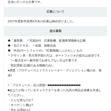
交渉に行くのも仕事です。
応募について
2027年度新卒採用4月末の応募は締め切りました。
提出書類
◆「履歴書」 ＊写真貼付、応募動機、配属希望職種を記載
◆「自己ＰＲ文」 ＊体裁、枚数自由
◆「作品(ポートフォリオ)」*応募職種にふさわしいもの
＊デザイン系・美大系学部の方は、ポートフォリオの提出は必須です。
*一般大生や一般学部でお持ちでない方は不要です。
「指定課題 (記載のある職種のみ)」
●課題（プロデュースとイラストレーター・ディレクション職のみ、後
述)
<「プロデュース」向け課題> ■■■■■■■■■■■■■■■■■■■
■あなたが知っているキャラクターを使った玩具の商品企画書を作成し
てください。
・どんな形なのか?
・ターゲット層は?
・売れる理由は?